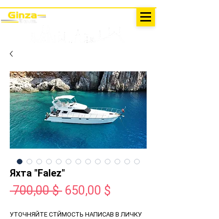
ЭКСКУРСИИ В ТУРЦИИ
Анталия - Кемер Ginza Travel
меню
Яхта "Falez"
Обычная
Спеццена
 700,00 $ 
650,00 $
цена
УТОЧНЯЙТЕ СТЙМОСТЬ НАПИСАВ В ЛИЧКУ