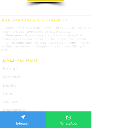
КАК ЗАКАЗАТЬ ЭКСКУРСИЮ?
1.
Заполните форму заявки. (бронь без ПРЕДОПЛАТЫ!) В
течение часа с вами свяжется наш оператор.
2.
Внимание!!! В указанную дату и время, ожидайте
трансфер возле входа в отель, а не на ресепшене отеля.
3.
Оплата производится в день экскурсии исполнителю.
4. Оплатить можно на Сбербанк на Каспи по QR коду в
USDT.
ВАШ РЕГИОН
Кемер
Анталия
Белек
Сиде
Алания
Мармарис
НАШИ УСЛУГИ
Telegram
WhatsApp
Экскурсии