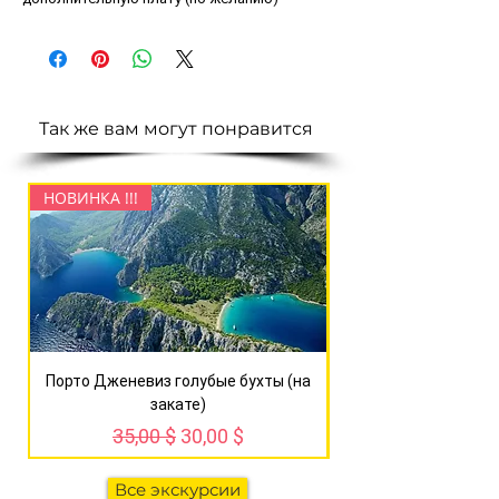
Так же вам могут понравится
НОВИНКА !!!
НОВИНКА !!!
Порто Дженевиз голубые бухты (на
Сагалассос + озер
закате)
Обычная цена
Цена со скидкой
35,00 $
30,00 $
Все экскурсии