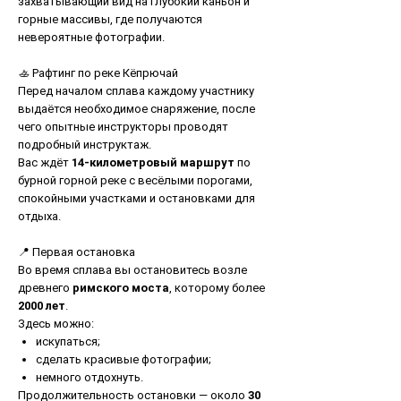
захватывающий вид на глубокий каньон и
горные массивы, где получаются
невероятные фотографии.
🚣 Рафтинг по реке Кёпрючай
Перед началом сплава каждому участнику
выдаётся необходимое снаряжение, после
чего опытные инструкторы проводят
подробный инструктаж.
Вас ждёт
14-километровый маршрут
по
бурной горной реке с весёлыми порогами,
спокойными участками и остановками для
отдыха.
📍 Первая остановка
Во время сплава вы остановитесь возле
древнего
римского моста
, которому более
2000 лет
.
Здесь можно:
искупаться;
сделать красивые фотографии;
немного отдохнуть.
Продолжительность остановки — около
30