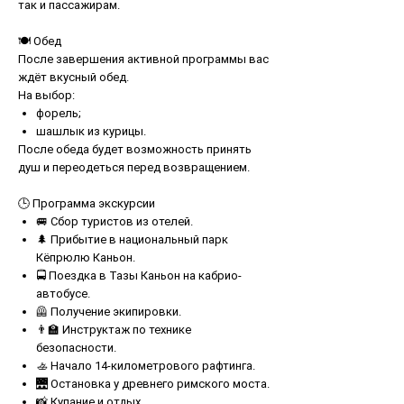
так и пассажирам.
🍽 Обед
После завершения активной программы вас
ждёт вкусный обед.
На выбор:
форель;
шашлык из курицы.
После обеда будет возможность принять
душ и переодеться перед возвращением.
🕒 Программа экскурсии
🚐 Сбор туристов из отелей.
🌲 Прибытие в национальный парк
Кёпрюлю Каньон.
🚍 Поездка в Тазы Каньон на кабрио-
автобусе.
🦺 Получение экипировки.
👨‍🏫 Инструктаж по технике
безопасности.
🚣 Начало 14-километрового рафтинга.
🌉 Остановка у древнего римского моста.
📸 Купание и отдых.