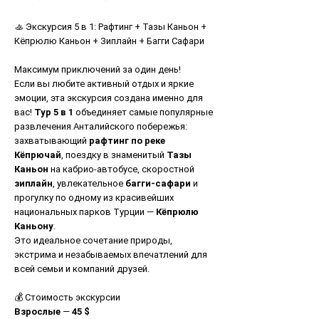
цена
🚣 Экскурсия 5 в 1: Рафтинг + Тазы Каньон +
Кёпрюлю Каньон + Зиплайн + Багги Сафари
Максимум приключений за один день!
Если вы любите активный отдых и яркие
эмоции, эта экскурсия создана именно для
вас!
Тур 5 в 1
объединяет самые популярные
развлечения Анталийского побережья:
захватывающий
рафтинг по реке
Кёпрючай
, поездку в знаменитый
Тазы
Каньон
на кабрио-автобусе, скоростной
зиплайн
, увлекательное
багги-сафари
и
прогулку по одному из красивейших
национальных парков Турции —
Кёпрюлю
Каньону
.
Это идеальное сочетание природы,
экстрима и незабываемых впечатлений для
всей семьи и компаний друзей.
💰 Стоимость экскурсии
Взрослые
—
45 $