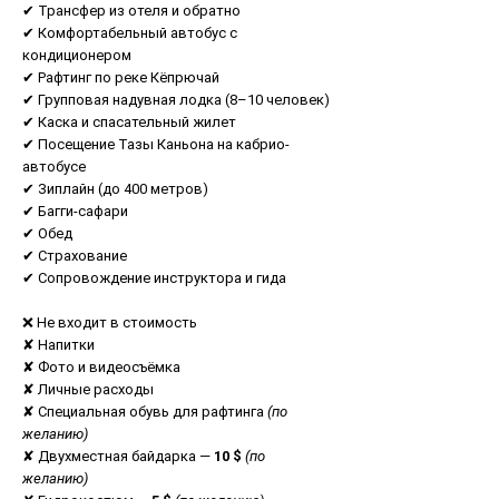
✔ Трансфер из отеля и обратно
✔ Комфортабельный автобус с
кондиционером
✔ Рафтинг по реке Кёпрючай
✔ Групповая надувная лодка (8–10 человек)
✔ Каска и спасательный жилет
✔ Посещение Тазы Каньона на кабрио-
автобусе
✔ Зиплайн (до 400 метров)
✔ Багги-сафари
✔ Обед
✔ Страхование
✔ Сопровождение инструктора и гида
❌ Не входит в стоимость
✘ Напитки
✘ Фото и видеосъёмка
✘ Личные расходы
✘ Специальная обувь для рафтинга
(по
желанию)
✘ Двухместная байдарка —
10 $
(по
желанию)