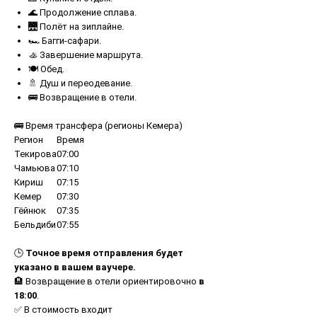
🌊 Продолжение сплава.
🌉 Полёт на зиплайне.
🏎 Багги-сафари.
🚣 Завершение маршрута.
🍽 Обед.
🚿 Душ и переодевание.
🚌 Возвращение в отели.
🚌 Время трансфера (регионы Кемера)
Регион
Время
Текирова
07:00
Чамьюва
07:10
Кириш
07:15
Кемер
07:30
Гёйнюк
07:35
Бельдиби
07:55
🕒
Точное время отправления будет
указано в вашем ваучере.
🏨 Возвращение в отели ориентировочно
в
18:00
.
✅ В стоимость входит