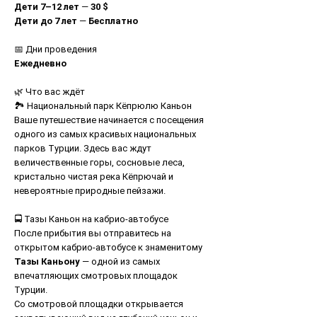
Дети 7–12 лет
—
30 $
Дети до 7 лет
—
Бесплатно
📅 Дни проведения
Ежедневно
🌿 Что вас ждёт
🏞 Национальный парк Кёпрюлю Каньон
Ваше путешествие начинается с посещения
одного из самых красивых национальных
парков Турции. Здесь вас ждут
величественные горы, сосновые леса,
кристально чистая река Кёпрючай и
невероятные природные пейзажи.
🚍 Тазы Каньон на кабрио-автобусе
После прибытия вы отправитесь на
открытом кабрио-автобусе к знаменитому
Тазы Каньону
— одной из самых
впечатляющих смотровых площадок
Турции.
Со смотровой площадки открывается