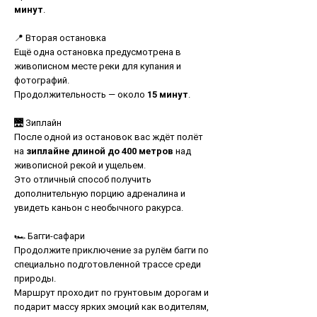
минут
.
📍 Вторая остановка
Ещё одна остановка предусмотрена в
живописном месте реки для купания и
фотографий.
Продолжительность — около
15 минут
.
🌉 Зиплайн
После одной из остановок вас ждёт полёт
на
зиплайне длиной до 400 метров
над
живописной рекой и ущельем.
Это отличный способ получить
дополнительную порцию адреналина и
увидеть каньон с необычного ракурса.
🏎 Багги-сафари
Продолжите приключение за рулём багги по
специально подготовленной трассе среди
природы.
Маршрут проходит по грунтовым дорогам и
подарит массу ярких эмоций как водителям,